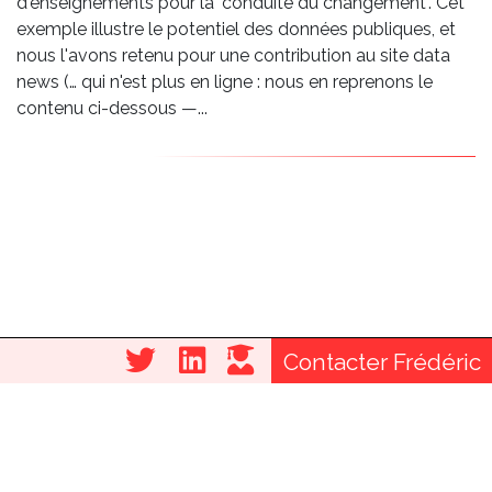
d'enseignements pour la "conduite du changement". Cet
exemple illustre le potentiel des données publiques, et
nous l'avons retenu pour une contribution au site data
news (… qui n'est plus en ligne : nous en reprenons le
contenu ci-dessous —...
Contacter Frédéric
© Data Stratégies · Tous droits réservés · 2022
Menu
Mentions Légales