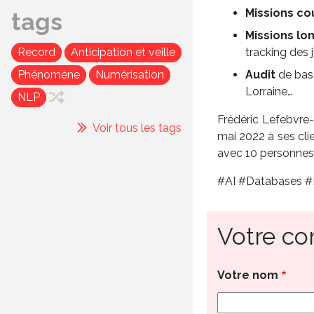
Missions co
tags
Missions lo
tracking des 
Record
Anticipation et veille
Audit
de base
Phénomène
Numérisation
Lorraine…
NLP
Frédéric Lefebvre-
Voir tous les tags
mai 2022 à ses clie
avec 10 personnes, 
#AI #Databases #E
Votre c
Votre nom