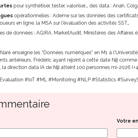
urtes
pour synthétiser, tester, valoriser,… des data : Anah, Col
ngues
opérationnelles : Ademe sur les données des certificats
joueurs en ligne, la MSA sur l'évaluation des activités SST…
s de données : AGIRA, MarketAudit, Ministères des Affaires ét
Naré enseigne les "Données numériques" en M1 à l'Université P
nts antérieurs, Frédéric ayant rejoint à cette date Niji comme 
la direction data IA de Niji atteint 100 personnes mi-2026 (+
valuation #IoT #ML #Monitoring #NLP #Statistics #Survey
ommentaire
Votre e