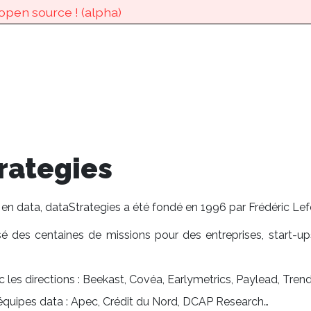
open source ! (alpha)
open source ! (alpha)
rategies
 en data, dataStrategies a été fondé en 1996 par Frédéric Lef
sé des centaines de missions pour des entreprises, start-ups
 les directions : Beekast, Covéa, Earlymetrics, Paylead, Trend
équipes data : Apec, Crédit du Nord, DCAP Research…