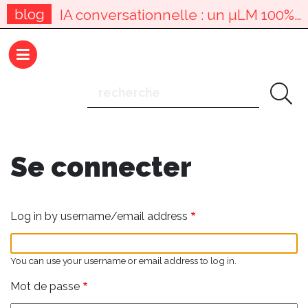
Aller
blog
IA conversationnelle : un µLM 100% Excel, open source ! (alpha)
au
Les data, en 120 posts, sans prérequis
contenu
principal
Vibemathing, 45 ans plus tard
IA conversationnelle : un µLM 100% Excel, open source ! (alpha)
Les data, en 120 posts, sans prérequis
Se connecter
Log in by username/email address
You can use your username or email address to log in.
Mot de passe